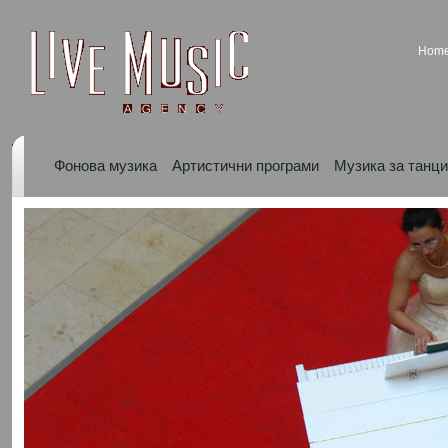
Hom
Фонова музика
Артистични програми
Музика за танци